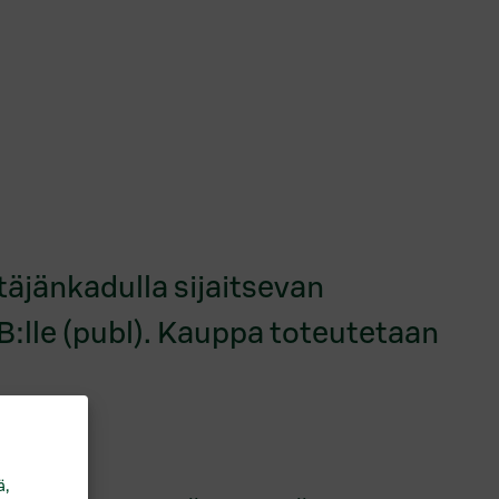
täjänkadulla sijaitsevan
B:lle (publ). Kauppa toteutetaan
.
ä,