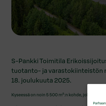
S-Pankki Toimitila Erikoissijoit
tuotanto- ja varastokiinteistön
18. joulukuuta 2025.
Kyseessä on noin 5 500 m²:n kohde, joka on vuokr
Parhaan