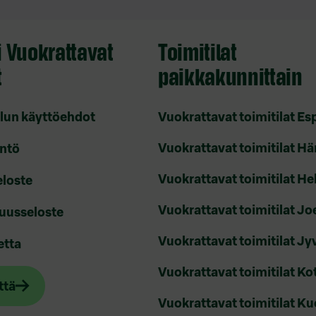
 Vuokrattavat
Toimitilat
t
paikkakunnittain
lun käyttöehdot
Vuokrattavat toimitilat E
Vuokrattavat toimitilat H
ntö
Vuokrattavat toimitilat He
eloste
Vuokrattavat toimitilat J
uusseloste
Vuokrattavat toimitilat Jy
etta
Vuokrattavat toimitilat Ko
ttä
Vuokrattavat toimitilat K