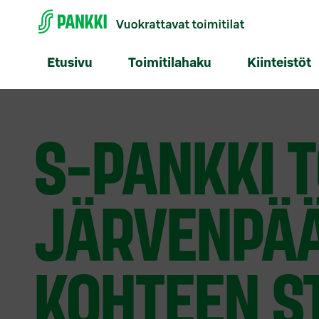
Etusivu
Toimitilahaku
Kiinteistöt
S-PANKKI T
JÄRVENPÄÄ
KOHTEEN S