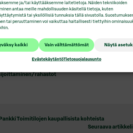
okraustilanne on erinomainen. Nyt on oikea hetki sii
aaksemme ja/tai käyttääksemme laitetietoja. Näiden tekniikoiden
inen antaa meille mahdollisuuden käsitellä tietoja, kuten
, että laadukkaille kohteille on kysyntää myös haasta
yttäytymistä tai yksilöllisiä tunnuksia tällä sivustolla. Suostumukse
en tai peruuttaminen voi vaikuttaa haitallisesti tiettyihin ominaisuuk
ihin.
ssijoitusrahasto sijoittaa pääosin suomalaisiin toimiti
haston kohteet painottuvat liiketiloihin ja toimistoih
väksy kaikki
Vain välttämättömät
Näytä asetuk
yshankkeisiin.
Evästekäytäntö
Tietosuojalausunto
a
https://toimitilat.s-pankki.fi/
ja S-Pankki Toimitila
ijoittaminen/rahastot
kki Toimitilojen kaupallisista kohteista
Seuraava artikkeli