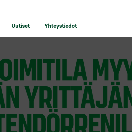
Uutiset
Yhteystiedot
OIMITILA MY
N YRITTÄJÄ
TENDÖRRENIL