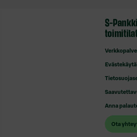
selaus
S-Pankki
toimitila
Verkkopalve
Evästekäytä
Tietosuojas
Saavutettav
Anna palaut
Ota yhtey