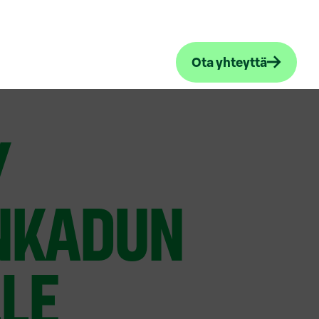
Ota yhteyttä
Y
NKADUN
LE