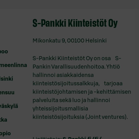
S-Pankki Kiinteistöt Oy
Mikonkatu 9, 00100 Helsinki
spoo
S-Pankki Kiinteistöt Oy on osa S-
ämeenlinna
Pankin Varallisuudenhoitoa. Yhtiö
hallinnoi asiakkaidensa
lsinki
kiinteistösijoitussalkkuja, tarjoaa
kiinteistöjohtamisen ja -kehittämisen
oensuu
palveluita sekä luo ja hallinnoi
väskylä
yhteissijoitusmallisia
kiinteistösijoituksia (Joint ventures).
tka
uopio