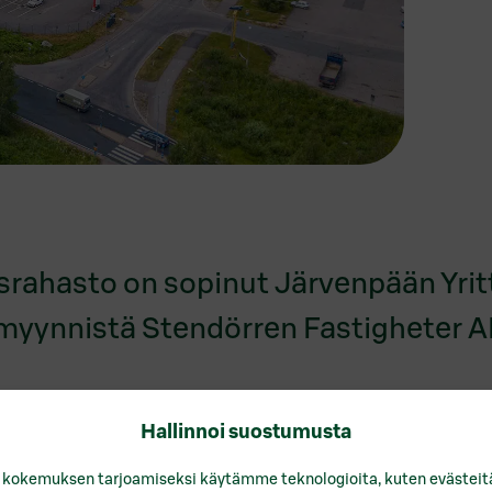
usrahasto on sopinut Järvenpään Yrit
 myynnistä Stendörren Fastigheter A
Hallinnoi suostumusta
attu pitkäaikaisella sopimuksella yhdelle käyttäjälle
 kokemuksen tarjoamiseksi käytämme teknologioita, kuten evästeit