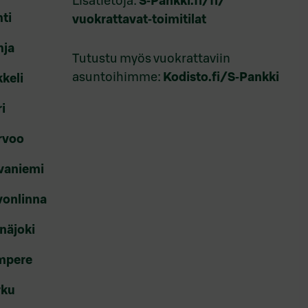
Lisätietoja:
S‑Pankki.fi/fi/
hti
vuokrattavat‑toimitilat
hja
Tutustu myös vuokrattaviin
asuntoihimme:
Kodisto.fi/S‑Pankki
kkeli
i
orvoo
ovaniemi
vonlinna
inäjoki
ampere
rku