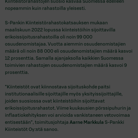
Kiinteistörahastojen suosio kasvaa Suomessa edelleen
nopeammin kuin rahastoilla yleisesti.
S-Pankin Kiinteistörahastokatsauksen mukaan
maaliskuun 2022 lopussa kiinteistöihin sijoittavilla
erikoissijoitusrahastoilla oli noin 99 000
osuudenomistajaa. Vuotta aiemmin osuudenomistajien
määrä oli noin 88 000 eli osuudenomistajien määrä kasvoi
12 prosenttia. Samalla ajanjaksolla kaikkien Suomessa
toimivien rahastojen osuudenomistajien määrä kasvoi 9
prosenttia.
”Kiinteistöt ovat kiinnostava sijoituskohde paitsi
institutionaalisille sijoittajille myös yksityissijoittajille,
joiden suosiossa ovat kiinteistöihin sijoittavat
erikoissijoitusrahastot. Viime kuukausien pörssipuhurin ja
inflaatiokehityksen voi arvioida vankistaneen vetovoimaa
entisestään”, toimitusjohtaja
Aarne Markkula
S-Pankki
Kiinteistöt Oy:stä sanoo.