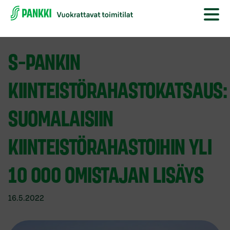
S-PANKIN
KIINTEISTÖRAHASTOKATSAUS:
SUOMALAISIIN
KIINTEISTÖRAHASTOIHIN YLI
10 000 OMISTAJAN LISÄYS
16.5.2022