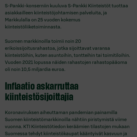
S-Pankki-konserniin kuuluva S-Pankki Kiinteistöt tuottaa
asiakkailleen kiinteistöjohtamisen palveluita, ja
Markkulalla on 25 vuoden kokemus
kiinteistöliiketoiminnasta.
Suomen markkinoilla toimii noin 20
erikoissijoitusrahastoa, jotka sijoittavat varansa
kiinteistöihin, kuten asuntoihin, tontteihin tai toimitiloihin.
Vuoden 2021 lopussa näiden rahastojen rahastopääoma
oli noin 10,5 miljardia euroa.
Inflaatio askarruttaa
kiinteistösijoittajia
Koronaviruksen aiheuttaman pandemian painamilla
Suomen kiinteistömarkkinoilla nähtiin piristymistä viime
vuonna. KTI Kiinteistötiedon keräämien tilastojen mukaan
Suomessa tehdyt kiinteistökaupat kääntyivät kasvuun ja