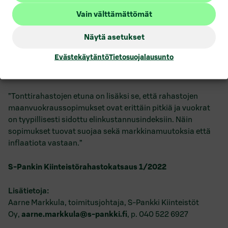
velkataakka on kohtuullinen”, Markkula neuvoo.
Vain välttämättömät
Kiihtyvän inflaation keskellä kiinnostavana
Näytä asetukset
rahastoluokkana Markkula nostaa esiin tonttirahastot,
joissa ylläpitokustannukset ovat lähes olemattomat,
Evästekäytäntö
Tietosuojalausunto
koska muun muassa energia- tai korjauskustannuksia ei
ole.
”Tonttirahastojen etuna on lisäksi se, että rahastojen
maanvuokraussopimukset ovat erittäin pitkiä ja vuokrat
on tyypillisesti sidottu elinkustannusindeksiin. Näin
sopimukset tuovat suojaa sekä markkinamuutoksia että
inflaatiota vastaan.”
S-Pankin Kiinteistörahastokatsaus 1/2022
Lisätietoja:
Aarne Markkula, toimitusjohtaja, S-Pankki Kiinteistöt
Oy,
aarne.markkula@s-pankki.fi
, p. 040 522 6927