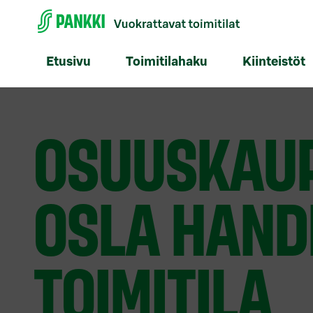
Etusivu
Toimitilahaku
Kiinteistöt
OSUUSKAU
OSLA HAND
TOIMITILA