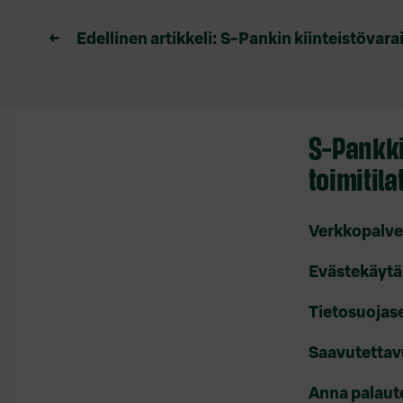
Artikkelien
←
Edellinen artikkeli:
S-Pankin kiinteistövara
selaus
S-Pankki
toimitila
Verkkopalve
Evästekäytä
Tietosuojas
Saavutettav
Anna palaut