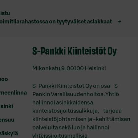
istu
oimitilarahastossa on tyytyväiset asiakkaat
→
S-Pankki Kiinteistöt Oy
Mikonkatu 9, 00100 Helsinki
spoo
S-Pankki Kiinteistöt Oy on osa S-
ämeenlinna
Pankin Varallisuudenhoitoa. Yhtiö
hallinnoi asiakkaidensa
lsinki
kiinteistösijoitussalkkuja, tarjoaa
kiinteistöjohtamisen ja -kehittämisen
oensuu
palveluita sekä luo ja hallinnoi
väskylä
yhteissijoitusmallisia