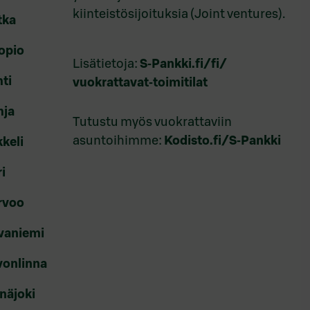
kiinteistösijoituksia (Joint ventures).
tka
uopio
Lisätietoja:
S‑Pankki.fi/fi/
hti
vuokrattavat‑toimitilat
hja
Tutustu myös vuokrattaviin
asuntoihimme:
Kodisto.fi/S‑Pankki
kkeli
i
orvoo
ovaniemi
vonlinna
inäjoki