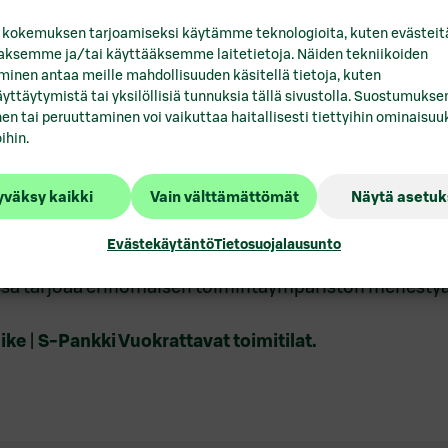
boa vastapäätä sijaitsevaan Vanta
 kokemuksen tarjoamiseksi käytämme teknologioita, kuten evästeit
aaksemme ja/tai käyttääksemme laitetietoja. Näiden tekniikoiden
inen antaa meille mahdollisuuden käsitellä tietoja, kuten
staamaan Osuuskauppa Varuboden-Osla Handelslagin ta
yttäytymistä tai yksilöllisiä tunnuksia tällä sivustolla. Suostumukse
en tai peruuttaminen voi vaikuttaa haitallisesti tiettyihin ominaisuuk
inti vastasivat erinomaisesti tarpeeseemme, jota Plazan 
ihin.
unut saumattomasti”, kiteyttää Kiinteistöjohtaja Mikk
väksy kaikki
Vain välttämättömät
Näytä asetuk
lemme todella iloisia saadessamme VBO:n vuokralaisek
oteaa S-Pankki Toimitila Erikoissijoitusrahaston Asset 
Evästekäytäntö
Tietosuojalausunto
ssä tarjoaa erinomaisen toimintaympäristön menestyä
uike
|
S-Pankki Vuokrattavat toimitilat.