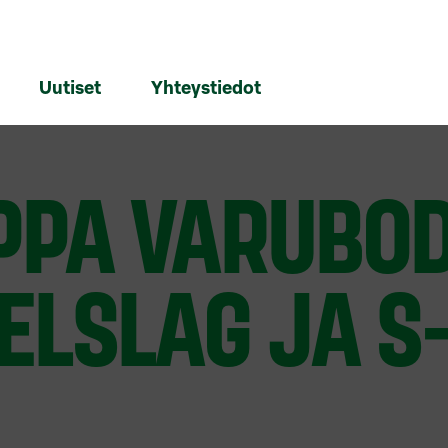
Uutiset
Yhteystiedot
PPA VARUBO
ELSLAG JA S