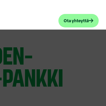
Ota yhteyttä
DEN-
-PANKKI