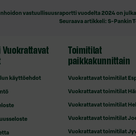
inhoidon vastuullisuusraportti vuodelta 2024 on julka
Seuraava artikkeli:
S-Pankin T
 Vuokrattavat
Toimitilat
t
paikkakunnittain
lun käyttöehdot
Vuokrattavat toimitilat E
Vuokrattavat toimitilat H
ntö
Vuokrattavat toimitilat He
eloste
Vuokrattavat toimitilat J
uusseloste
Vuokrattavat toimitilat Jy
etta