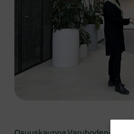
Osuuskauppa Varuboden-Osla Han