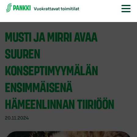
MUSTI JA MIRRI AVAA
SUUREN
KONSEPTIMYYMÄLÄN
ENSIMMÄISENÄ
HÄMEENLINNAN TIIRIÖÖN
20.11.2024