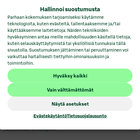
28. päivä
Hallinnoi suostumusta
Parhaan kokemuksen tarjoamiseksi käytämme
teknologioita, kuten evästeitä, tallentaaksemme ja/tai
Hypertason konseptimyymälän toteuttaminen on vaatinut
käyttääksemme laitetietoja. Näiden tekniikoiden
Mustin ja Mirrin henkilökunnalta paljon panostusta.
hyväksyminen antaa meille mahdollisuuden käsitellä tietoja,
Koljonen kertoo
”olevansa äärimmäisen kiitollinen Mustin
kuten selauskäyttäytymistä tai yksilöllisiä tunnuksia tällä
ja Mirrin projektitiimille ja henkilökunnalle, joiden ansiosta
sivustolla. Suostumuksen jättäminen tai peruuttaminen voi
uusi hypertason myymäläprojekti on viety maaliin.”
vaikuttaa haitallisesti tiettyihin ominaisuuksiin ja
toimintoihin.
Uutta konseptimyymälää on rakennettu kesästä saakka ja
Hyväksy kaikki
vihdoin alkaa kaikki olla valmista lähestyvää avaamista
varten. Kaikki näyttää olevan aikataulussa marraskuun
Vain välttämättömät
28pv. avaamista varten. Sisustus ja muutto tehdään
marraskuun aikana, sinä aikana nykyinen Mustin ja Mirrin
Näytä asetukset
myymälä palvelee normaalisti. Marras- ja joulukuussa
Hämeenlinnan Mustin ja Mirrin myymälässä vietetään
Evästekäytäntö
Tietosuojalausunto
avajaiskarnevaaleja, jolloin on avajaistarjouksia luvassa
lemmikkien omistajille.