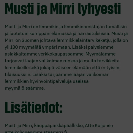
Musti ja Mirri lyhyesti
Musti ja Mirri on lemmikin ja lemmikinomistajan turvallisin
ja luotetuin kumppani elämässä ja harrastuksissa. Musti ja
Mirri on Suomen johtava lemmikkieläintarvikeketju, jolla on
yli 130 myymälää ympäri maan. Lisäksi palvelemme
asiakkaitamme verkkokaupassamme. Myymälämme
tarjoavat laajan valikoiman ruokaa ja muita tarvikkeita
lemmikeille sekä jokapäiväiseen elämään että erityisiin
tilaisuuksiin. Lisäksi tarjoamme laajan valikoiman
lemmikkien hyvinvointipalveluja useissa
myymälöissämme.
Lisätiedot:
Musti ja Mirri, kauppapaikkapäällikkö, Atte Koljonen
atte.koljonen@mustijamirri.fi