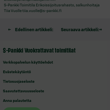
S-Pankki Toimitila Erikoissijoitusrahasto, salkunhoitaja
Tiia Vuolle tiia.vuolle@s-pankki.fi
Artikkelien
←
Edellinen artikkeli:
Seuraava artikkeli:
→
selaus
S-Pankki Vuokrattavat toimitilat
Verkkopalvelun käyttöehdot
Evästekäytäntö
Tietosuojaseloste
Saavutettavuusseloste
Anna palautetta