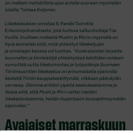
on melkein mahdollista ajaa autolla suoraan myymälän
sisälle.”
toteaa Koljonen.
Liikekeskuksen omistaa S-Pankki Toimitila
Erikoissijoitusrahasto, jota luotsaa salkunhoitaja Tiia
Vuolle. Vuolteen mielestä Mustin ja Mirrin myymälä on
hyvä esimerkki siitä, mitä yhteistyö liikeketjujen
ja omistajan kanssa voi tuottaa.
“Vuokralaisten tarpeita
kuunnellen ja kiinteistöjä yhteistyössä kehittäen voidaan
synnyttää uutta liiketoimintaa ja työpaikkoja Suomeen.
Tiiriönsuontien liikekeskus on erinomaisella sijainnilla
keskellä Tiiriön kauppakeskittymää, vilkkaan pääväylän
varressa. Olemme erittäin ylpeitä keskuksestamme ja
iloisia siitä, että Musti ja Mirri valitsi meidän
liikekeskuksemme, heidän hypertason konseptimyymälän
sijainniksi.”
Avajaiset marraskuun