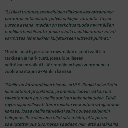
“Lisäksi trimmauspalveluiden tilakoon kasvattaminen
parantaa entisestään palveluaikojen varausta. Täysin
uutena asiana, meidän on tarkoitus tuoda myymälään
puolikas henkilöauto, jonka avulla asiakkaamme voivat
varmistaa lemmikkien kuljetukseen liittyvät pulmat.”
Mustin uusi hypertason myymälän sijainti valittiin
tarkkaan ja harkitusti, jossa lopulliseen
päätökseen vaikutti äärimmäisen hyvä vuoropuhelu
vuokranantajan S-Pankin kanssa.
“Meille on äärimmäisen hienoa, että S-Pankki oli erittäin
kiinnostunut projektista, ja onnistui luovin ratkaisuin
rakentamaan juuri meille sopivan kokonaisuuden. Tiiriö
myös sijainnillisesti toimi meidän verkostostrategiamme
kanssa, jossa meille tärkeäksi esiin nousee asioinnin
helppous. Itse olen aina ollut sitä mieltä, että paras
saavutettavuus Suomessa saadaan niin, että asiakkailla