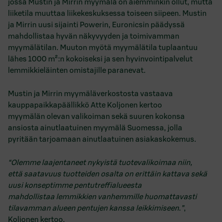
jossa Mustin ja Mirrin myymälä on aiemminkin ollut, mutta
liiketila muuttaa liikekeskuksessa toiseen siipeen. Mustin
ja Mirrin uusi sijainti Powerin, Euronicsin päädyssä
mahdollistaa hyvän näkyvyyden ja toimivamman
myymälätilan. Muuton myötä myymälätila tuplaantuu
lähes 1000 m²:n kokoiseksi ja sen hyvinvointipalvelut
lemmikkieläinten omistajille paranevat.
Mustin ja Mirrin myymäläverkostosta vastaava
kauppapaikkapäällikkö Atte Koljonen kertoo
myymälän olevan valikoiman sekä suuren kokonsa
ansiosta ainutlaatuinen myymälä Suomessa, jolla
pyritään tarjoamaan ainutlaatuinen asiakaskokemus.
“Olemme laajentaneet nykyistä tuotevalikoimaa niin,
että saatavuus tuotteiden osalta on erittäin kattava sekä
uusi konseptimme pentutreffialueesta
mahdollistaa lemmikkien vanhemmille huomattavasti
tilavamman alueen pentujen kanssa leikkimiseen.”
,
Koljonen kertoo.