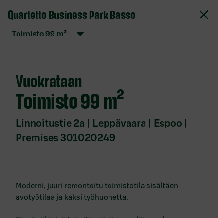
Quartetto Business Park Basso
S-Pankki Vuokrattavat toimitilat
toimisto
99
m²
Verkkopalvelun käyttöehdot
Evästekäytäntö
Vuokrataan
Tietosuojaseloste
toimisto
99 m²
Saavutettavuusseloste
Anna palautetta
Linnoitustie 2a | Leppävaara | Espoo |
Premises 301020249
Ota yhteyttä
Toimitilat
paikkakunnittain
Moderni, juuri remontoitu toimistotila sisältäen
avotyötilaa ja kaksi työhuonetta.
Vuokrattavat toimitilat Espoo