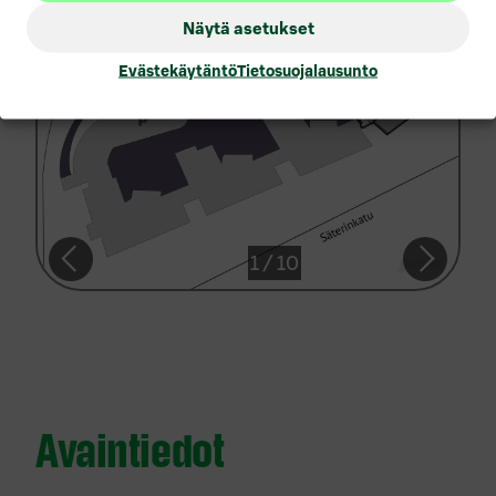
Näytä asetukset
Vuokrattavat toimitilat Savonlinna
Evästekäytäntö
Tietosuojalausunto
Vuokrattavat toimitilat Seinäjoki
Vuokrattavat toimitilat Tampere
Vuokrattavat toimitilat Turku
Vuokrattavat toimitilat Vantaa
S-Pankki Kiinteistöt Oy
1
/
10
Mikonkatu 9, 00100 Helsinki
S-Pankki Kiinteistöt Oy on osa S-Pankin
Varallisuudenhoitoa. Yhtiö hallinnoi asiakkaidensa
kiinteistösijoitussalkkuja, tarjoaa kiinteistöjohtamisen ja -
Avaintiedot
kehittämisen palveluita sekä luo ja hallinnoi
yhteissijoitusmallisia kiinteistösijoituksia (Joint ventures).