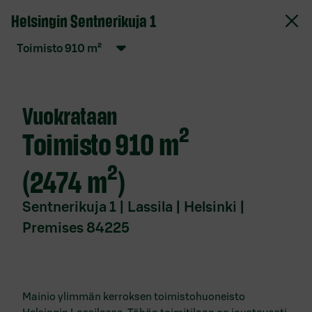
Helsingin Sentnerikuja 1
S-Pankki Vuokrattavat toimitilat
toimisto
910
m²
Verkkopalvelun käyttöehdot
Evästekäytäntö
Vuokrataan
Tietosuojaseloste
toimisto
910 m²
Saavutettavuusseloste
Anna palautetta
(2474 m²)
Sentnerikuja 1 | Lassila | Helsinki |
Ota yhteyttä
Premises 84225
Toimitilat
paikkakunnittain
Vuokrattavat toimitilat Espoo
Mainio ylimmän kerroksen toimistohuoneisto