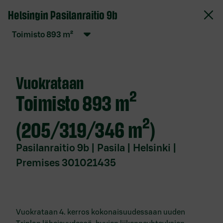
Helsingin Pasilanraitio 9b
S-Pankki Vuokrattavat toimitilat
toimisto
893
m²
Verkkopalvelun käyttöehdot
Evästekäytäntö
Vuokrataan
Tietosuojaseloste
toimisto
893 m²
Saavutettavuusseloste
Anna palautetta
(205/319/346 m²)
Pasilanraitio 9b | Pasila | Helsinki |
Ota yhteyttä
Premises 301021435
Toimitilat
paikkakunnittain
Vuokrattavat toimitilat Espoo
Vuokrataan 4. kerros kokonaisuudessaan uuden