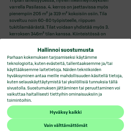
Triplan läheisyydessä, hyvien liikenneyhteyksien
Vuokrattavat toimitilat Hämeenlinna
varrella Pasilassa. 4. kerros on jaettavissa myös
Vuokrattavat toimitilat Helsinki
pienempiin 205 m² ja 319 m² kokoisiin osiin. Tila
soveltuu noin 60-80 työpisteelle, riippuen
Vuokrattavat toimitilat Joensuu
tukitilamäärästä. Tilat voidaan yhdistää myös 3.
kerroksen 346m² tilan kanssa. Kiinteistössä on
Vuokrattavat toimitilat Jyväskylä
aulapalvelu sekä kokousmaailma, jossa kattava
valikoima neuvottelutiloja vuokrattavana
Vuokrattavat toimitilat Kotka
Hallinnoi suostumusta
tuntihinnoin.
Parhaan kokemuksen tarjoamiseksi käytämme
Vuokrattavat toimitilat Kuopio
teknologioita, kuten evästeitä, tallentaaksemme ja/tai
käyttääksemme laitetietoja. Näiden tekniikoiden
Vuokrattavat toimitilat Lahti
hyväksyminen antaa meille mahdollisuuden käsitellä tietoja,
kuten selauskäyttäytymistä tai yksilöllisiä tunnuksia tällä
Vuokrattavat toimitilat Lohja
sivustolla. Suostumuksen jättäminen tai peruuttaminen voi
vaikuttaa haitallisesti tiettyihin ominaisuuksiin ja
Vuokrattavat toimitilat Mikkeli
toimintoihin.
Vuokrattavat toimitilat Pori
Hyväksy kaikki
Vuokrattavat toimitilat Porvoo
Vain välttämättömät
Vuokrattavat toimitilat Rovaniemi