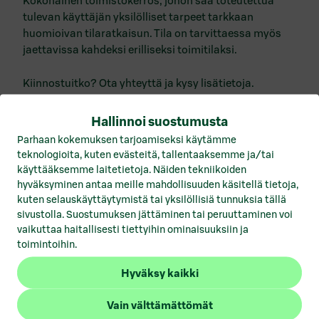
Kokonainen toimistokerros, johon saa toteutettua
Vuokrattavat toimitilat Hämeenlinna
tulevan käyttäjän yksilölliset tarpeet tarkkaan
Vuokrattavat toimitilat Helsinki
huomioivan tilaratkaisun. Tila on tarvittaessa myös
jaettavissa kahdeksi erilliseksi toimitilaksi.
Vuokrattavat toimitilat Joensuu
Kiinnostuitko? Ota yhteyttä ja kysy lisätietoja.
Vuokrattavat toimitilat Jyväskylä
Vuokrattavat toimitilat Kotka
Hallinnoi suostumusta
Parhaan kokemuksen tarjoamiseksi käytämme
Vuokrattavat toimitilat Kuopio
teknologioita, kuten evästeitä, tallentaaksemme ja/tai
käyttääksemme laitetietoja. Näiden tekniikoiden
Vuokrattavat toimitilat Lahti
hyväksyminen antaa meille mahdollisuuden käsitellä tietoja,
kuten selauskäyttäytymistä tai yksilöllisiä tunnuksia tällä
Vuokrattavat toimitilat Lohja
sivustolla. Suostumuksen jättäminen tai peruuttaminen voi
vaikuttaa haitallisesti tiettyihin ominaisuuksiin ja
Vuokrattavat toimitilat Mikkeli
toimintoihin.
Vuokrattavat toimitilat Pori
1
/
3
Hyväksy kaikki
Vuokrattavat toimitilat Porvoo
Vain välttämättömät
Vuokrattavat toimitilat Rovaniemi