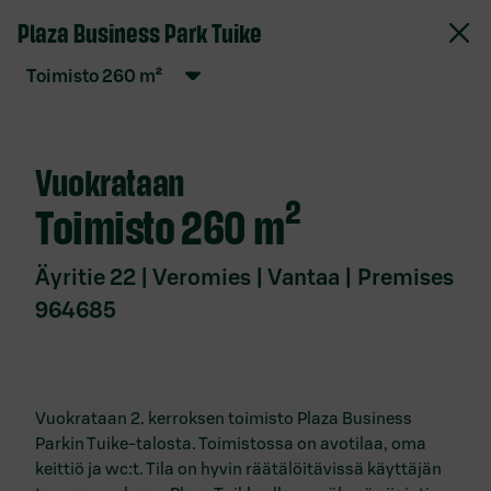
Plaza Business Park Tuike
S-Pankki Vuokrattavat toimitilat
toimisto
260
m²
Verkkopalvelun käyttöehdot
Evästekäytäntö
Vuokrataan
Tietosuojaseloste
toimisto
260 m²
Saavutettavuusseloste
Anna palautetta
Äyritie 22 | Veromies | Vantaa | Premises
964685
Ota yhteyttä
Toimitilat
paikkakunnittain
Vuokrataan 2. kerroksen toimisto Plaza Business
Parkin Tuike-talosta. Toimistossa on avotilaa, oma
Vuokrattavat toimitilat Espoo
keittiö ja wc:t. Tila on hyvin räätälöitävissä käyttäjän