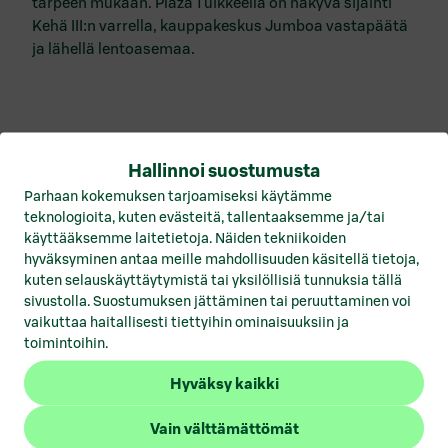
tarpeen mukaan. Plaza Tuikkeella on näkyvä sijainti
Vuokrattavat toimitilat Hämeenlinna
Kehä III:n varrella, kauppakeskus Jumboa vastapäätä
Vuokrattavat toimitilat Helsinki
ja lähellä lentoasemaa.
Vuokrattavat toimitilat Joensuu
Vuokrattavat toimitilat Jyväskylä
Vuokrattavat toimitilat Kotka
Lue lisää Plaza Tuikkeesta
Hallinnoi suostumusta
Parhaan kokemuksen tarjoamiseksi käytämme
Vuokrattavat toimitilat Kuopio
teknologioita, kuten evästeitä, tallentaaksemme ja/tai
käyttääksemme laitetietoja. Näiden tekniikoiden
Vuokrattavat toimitilat Lahti
hyväksyminen antaa meille mahdollisuuden käsitellä tietoja,
kuten selauskäyttäytymistä tai yksilöllisiä tunnuksia tällä
Vuokrattavat toimitilat Lohja
sivustolla. Suostumuksen jättäminen tai peruuttaminen voi
vaikuttaa haitallisesti tiettyihin ominaisuuksiin ja
Vuokrattavat toimitilat Mikkeli
toimintoihin.
Vuokrattavat toimitilat Pori
Hyväksy kaikki
Vuokrattavat toimitilat Porvoo
Vain välttämättömät
1
/
5
Vuokrattavat toimitilat Rovaniemi