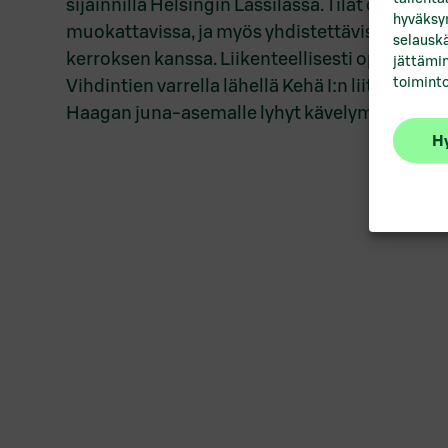
sijainnilla Helsingin Lassilassa. Tilat ovat jous
hyväksym
muokattavissa, ja myös yhdistettävissä yle
selauskä
kerroksen kanssa. Liikenteellisesti optimaaline
jättämin
toiminto
Vihdintien varrella lähellä Kehä I:n liittymää. 
Haagan juna-asemalle lyhyt kävelymatka.
Hy