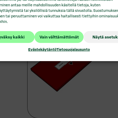
tavasti
inen antaa meille mahdollisuuden käsitellä tietoja, kuten
mmän
Vuokrattavat toimitilat Lo
yttäytymistä tai yksilöllisiä tunnuksia tällä sivustolla. Suostumukse
n sijainti
en tai peruuttaminen voi vaikuttaa haitallisesti tiettyihin ominaisuuk
ihin.
Pohjois-
Vuokrattavat toimitilat Mi
Vuokrattavat toimitilat Por
väksy kaikki
Vain välttämättömät
Näytä asetuk
Vuokrattavat toimitilat P
Evästekäytäntö
Tietosuojalausunto
Vuokrattavat toimitilat R
Vuokrattavat toimitilat Sa
Vuokrattavat toimitilat Se
Vuokrattavat toimitilat T
Vuokrattavat toimitilat Tu
Vuokrattavat toimitilat Va