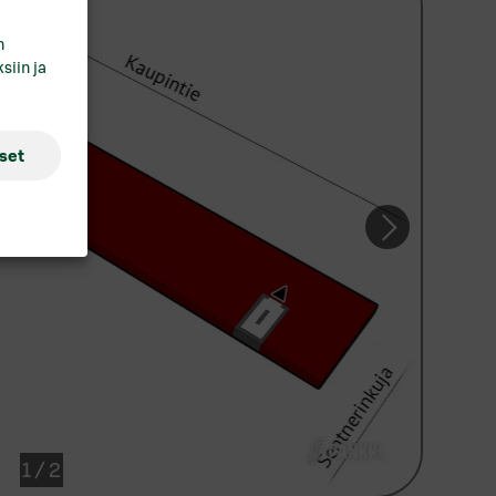
hja
n
Tutustu myös vuokrattaviin
siin ja
asuntoihimme:
Kodisto.fi/S‑Pankki
kkeli
i
set
orvoo
ovaniemi
vonlinna
inäjoki
ampere
rku
1
/
2
ntaa