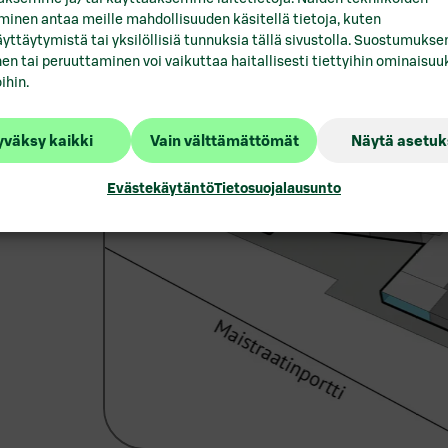
sältää
inen antaa meille mahdollisuuden käsitellä tietoja, kuten
i kadulta.
Vuokrattavat toimitilat Lo
yttäytymistä tai yksilöllisiä tunnuksia tällä sivustolla. Suostumukse
krattaviin
en tai peruuttaminen voi vaikuttaa haitallisesti tiettyihin ominaisuuk
ihin.
itiloihin.
Vuokrattavat toimitilat Mi
Vuokrattavat toimitilat Por
väksy kaikki
Vain välttämättömät
Näytä asetuk
Vuokrattavat toimitilat P
Evästekäytäntö
Tietosuojalausunto
Vuokrattavat toimitilat R
Vuokrattavat toimitilat Sa
Vuokrattavat toimitilat Se
Vuokrattavat toimitilat T
Vuokrattavat toimitilat Tu
Vuokrattavat toimitilat Va