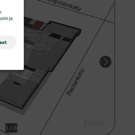
hja
n
Tutustu myös vuokrattaviin
siin ja
asuntoihimme:
Kodisto.fi/S‑Pankki
kkeli
i
set
orvoo
ovaniemi
vonlinna
inäjoki
ampere
rku
1
/
8
ntaa