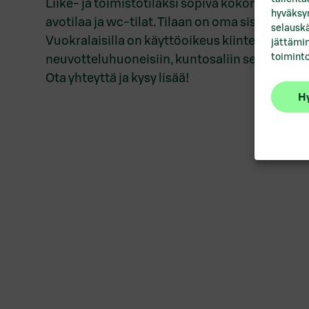
Liike- ja toimistotilaksi sopiva kokonaisuus si
hyväksym
avotilaa ja wc-tilat. Tilaan on oma sisäänkäynt
selauskä
Vuokralaisilla on käyttöoikeus kiinteistön vuo
jättämin
toiminto
neuvotteluhuoneisiin, kuntosaliin sekä sosiaal
Ota yhteyttä ja kysy lisää!
Hy