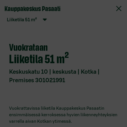
Kauppakeskus Pasaati
S-Pankki Vuokrattavat toimitilat
liiketila
51
m²
Verkkopalvelun käyttöehdot
Evästekäytäntö
Vuokrataan
Tietosuojaseloste
liiketila
51 m²
Saavutettavuusseloste
Anna palautetta
Keskuskatu 10 | keskusta | Kotka |
Premises 301021991
Ota yhteyttä
Toimitilat
paikkakunnittain
Vuokrattavissa liiketila Kauppakeskus Pasaatin
ensimmäisessä kerroksessa hyvien liikenneyhteyksien
Vuokrattavat toimitilat Espoo
varrella aivan Kotkan ytimessä.