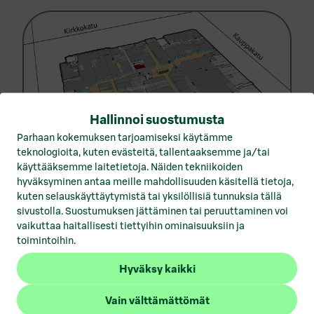
Vuokrattavat toimitilat Hämeenlinna
Vuokrattavat toimitilat Helsinki
Vuokrattavat toimitilat Joensuu
Vuokrattavat toimitilat Jyväskylä
Vuokrattavat toimitilat Kotka
Hallinnoi suostumusta
Parhaan kokemuksen tarjoamiseksi käytämme
Vuokrattavat toimitilat Kuopio
teknologioita, kuten evästeitä, tallentaaksemme ja/tai
käyttääksemme laitetietoja. Näiden tekniikoiden
1
/
2
Vuokrattavat toimitilat Lahti
hyväksyminen antaa meille mahdollisuuden käsitellä tietoja,
kuten selauskäyttäytymistä tai yksilöllisiä tunnuksia tällä
Vuokrattavat toimitilat Lohja
sivustolla. Suostumuksen jättäminen tai peruuttaminen voi
vaikuttaa haitallisesti tiettyihin ominaisuuksiin ja
Vuokrattavat toimitilat Mikkeli
toimintoihin.
Vuokrattavat toimitilat Pori
Hyväksy kaikki
Avaintiedot
Vuokrattavat toimitilat Porvoo
Vain välttämättömät
Vuokrattavat toimitilat Rovaniemi