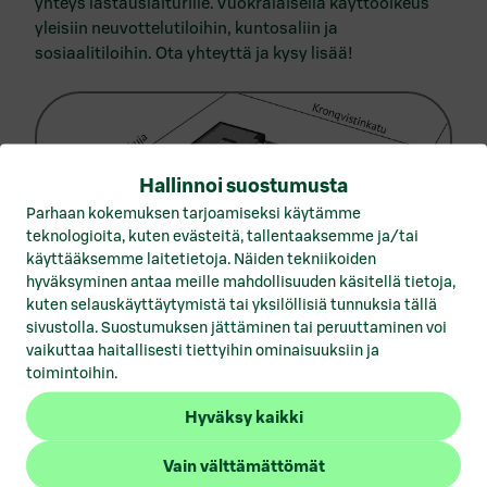
yhteys lastauslaiturille. Vuokralaisella käyttöoikeus
Vuokrattavat toimitilat Hämeenlinna
yleisiin neuvottelutiloihin, kuntosaliin ja
Vuokrattavat toimitilat Helsinki
sosiaalitiloihin. Ota yhteyttä ja kysy lisää!
Vuokrattavat toimitilat Joensuu
Vuokrattavat toimitilat Jyväskylä
Vuokrattavat toimitilat Kotka
Hallinnoi suostumusta
Parhaan kokemuksen tarjoamiseksi käytämme
Vuokrattavat toimitilat Kuopio
teknologioita, kuten evästeitä, tallentaaksemme ja/tai
käyttääksemme laitetietoja. Näiden tekniikoiden
Vuokrattavat toimitilat Lahti
hyväksyminen antaa meille mahdollisuuden käsitellä tietoja,
kuten selauskäyttäytymistä tai yksilöllisiä tunnuksia tällä
Vuokrattavat toimitilat Lohja
sivustolla. Suostumuksen jättäminen tai peruuttaminen voi
1
/
6
vaikuttaa haitallisesti tiettyihin ominaisuuksiin ja
Vuokrattavat toimitilat Mikkeli
toimintoihin.
Vuokrattavat toimitilat Pori
Hyväksy kaikki
Vuokrattavat toimitilat Porvoo
Vain välttämättömät
Vuokrattavat toimitilat Rovaniemi