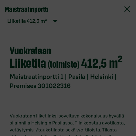
Maistraatinportti
S-Pankki Vuokrattavat toimitilat
liiketila
412,5
m²
Verkkopalvelun käyttöehdot
Evästekäytäntö
Vuokrataan
Tietosuojaseloste
liiketila
412,5 m²
(toimisto)
Saavutettavuusseloste
Anna palautetta
Maistraatinportti 1 | Pasila | Helsinki |
Premises 301022316
Ota yhteyttä
Toimitilat
paikkakunnittain
Vuokrataan liiketilaksi soveltuva kokonaisuus hyvällä
sijainnilla Helsingin Pasilassa. Tila koostuu avotilasta,
Vuokrattavat toimitilat Espoo
vetäytymis-/taukotilasta sekä wc-tiloista. Tilasta