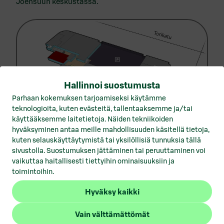
Joensuun keskustassa.
Vuokrattavat toimitilat Hämeenlinna
Vuokrattavat toimitilat Helsinki
Vuokrattavat toimitilat Joensuu
Vuokrattavat toimitilat Jyväskylä
Vuokrattavat toimitilat Kotka
Hallinnoi suostumusta
Parhaan kokemuksen tarjoamiseksi käytämme
Vuokrattavat toimitilat Kuopio
teknologioita, kuten evästeitä, tallentaaksemme ja/tai
käyttääksemme laitetietoja. Näiden tekniikoiden
Vuokrattavat toimitilat Lahti
hyväksyminen antaa meille mahdollisuuden käsitellä tietoja,
1
/
2
kuten selauskäyttäytymistä tai yksilöllisiä tunnuksia tällä
Vuokrattavat toimitilat Lohja
sivustolla. Suostumuksen jättäminen tai peruuttaminen voi
vaikuttaa haitallisesti tiettyihin ominaisuuksiin ja
Vuokrattavat toimitilat Mikkeli
toimintoihin.
Vuokrattavat toimitilat Pori
Hyväksy kaikki
Vuokrattavat toimitilat Porvoo
Avaintiedot
Vain välttämättömät
Vuokrattavat toimitilat Rovaniemi