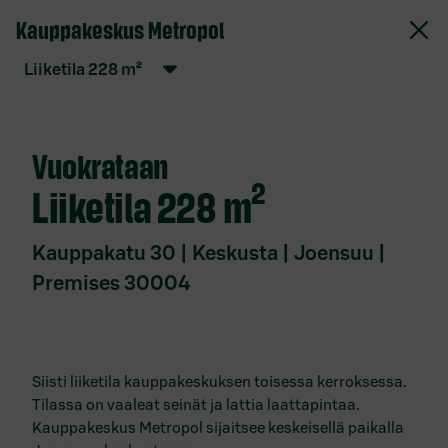
Kauppakeskus Metropol
S-Pankki Vuokrattavat toimitilat
liiketila
228
m²
Verkkopalvelun käyttöehdot
Evästekäytäntö
Vuokrataan
Tietosuojaseloste
liiketila
228 m²
Saavutettavuusseloste
Anna palautetta
Kauppakatu 30 | Keskusta | Joensuu |
Premises 30004
Ota yhteyttä
Toimitilat
paikkakunnittain
Siisti liiketila kauppakeskuksen toisessa kerroksessa.
Tilassa on vaaleat seinät ja lattia laattapintaa.
Vuokrattavat toimitilat Espoo
Kauppakeskus Metropol sijaitsee keskeisellä paikalla