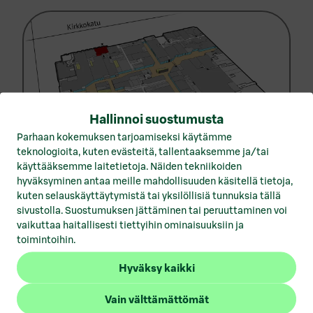
Vuokrattavat toimitilat Hämeenlinna
Vuokrattavat toimitilat Helsinki
Vuokrattavat toimitilat Joensuu
Vuokrattavat toimitilat Jyväskylä
Vuokrattavat toimitilat Kotka
Hallinnoi suostumusta
Parhaan kokemuksen tarjoamiseksi käytämme
Vuokrattavat toimitilat Kuopio
teknologioita, kuten evästeitä, tallentaaksemme ja/tai
käyttääksemme laitetietoja. Näiden tekniikoiden
1
/
2
Vuokrattavat toimitilat Lahti
hyväksyminen antaa meille mahdollisuuden käsitellä tietoja,
kuten selauskäyttäytymistä tai yksilöllisiä tunnuksia tällä
Vuokrattavat toimitilat Lohja
sivustolla. Suostumuksen jättäminen tai peruuttaminen voi
vaikuttaa haitallisesti tiettyihin ominaisuuksiin ja
Vuokrattavat toimitilat Mikkeli
toimintoihin.
Vuokrattavat toimitilat Pori
Hyväksy kaikki
Avaintiedot
Vuokrattavat toimitilat Porvoo
Vain välttämättömät
Vuokrattavat toimitilat Rovaniemi