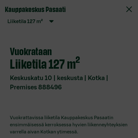
Kauppakeskus Pasaati
S-Pankki Vuokrattavat toimitilat
liiketila
127
m²
Verkkopalvelun käyttöehdot
Evästekäytäntö
Vuokrataan
Tietosuojaseloste
liiketila
127 m²
Saavutettavuusseloste
Anna palautetta
Keskuskatu 10 | keskusta | Kotka |
Premises 888496
Ota yhteyttä
Toimitilat
paikkakunnittain
Vuokrattavissa liiketila Kauppakeskus Pasaatin
ensimmäisessä kerroksessa hyvien liikenneyhteyksien
Vuokrattavat toimitilat Espoo
varrella aivan Kotkan ytimessä.