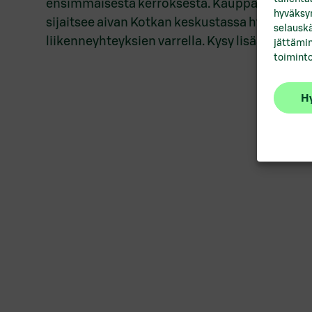
ensimmäisestä kerroksesta. Kauppakeskus P
hyväksym
sijaitsee aivan Kotkan keskustassa hyvien
selauskä
liikenneyhteyksien varrella. Kysy lisää!
jättämin
toiminto
Hy