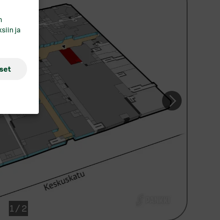
hja
n
Tutustu myös vuokrattaviin
siin ja
asuntoihimme:
Kodisto.fi/S‑Pankki
kkeli
i
set
orvoo
ovaniemi
vonlinna
inäjoki
ampere
rku
1
/
2
ntaa