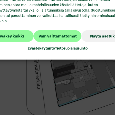
asaati
inen antaa meille mahdollisuuden käsitellä tietoja, kuten
Vuokrattavat toimitilat Lo
yttäytymistä tai yksilöllisiä tunnuksia tällä sivustolla. Suostumukse
en tai peruuttaminen voi vaikuttaa haitallisesti tiettyihin ominaisuuk
ihin.
Vuokrattavat toimitilat Mi
Vuokrattavat toimitilat Por
väksy kaikki
Vain välttämättömät
Näytä asetuk
Vuokrattavat toimitilat P
Evästekäytäntö
Tietosuojalausunto
Vuokrattavat toimitilat R
Vuokrattavat toimitilat Sa
Vuokrattavat toimitilat Se
Vuokrattavat toimitilat T
Vuokrattavat toimitilat Tu
Vuokrattavat toimitilat Va