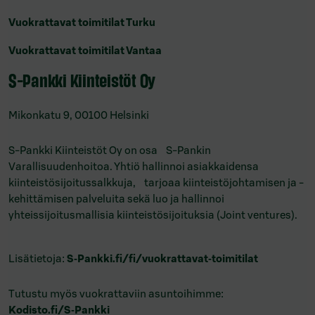
Vuokrattavat toimitilat Turku
Vuokrattavat toimitilat Vantaa
S-Pankki Kiinteistöt Oy
Mikonkatu 9, 00100 Helsinki
S-Pankki Kiinteistöt Oy on osa S-Pankin
Varallisuudenhoitoa. Yhtiö hallinnoi asiakkaidensa
kiinteistösijoitussalkkuja, tarjoaa kiinteistöjohtamisen ja -
kehittämisen palveluita sekä luo ja hallinnoi
yhteissijoitusmallisia kiinteistösijoituksia (Joint ventures).
Lisätietoja:
S‑Pankki.fi/fi/
vuokrattavat‑toimitilat
Tutustu myös vuokrattaviin asuntoihimme:
Kodisto.fi/S‑Pankki