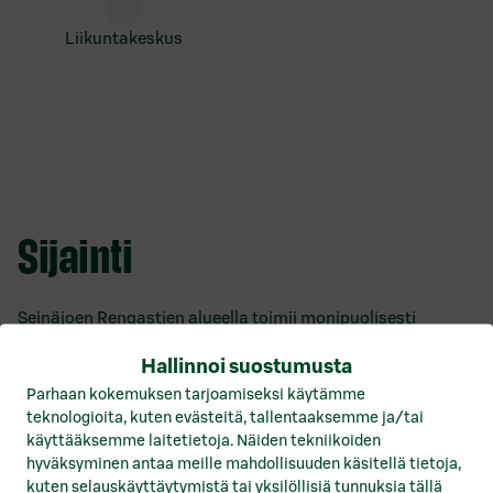
liikuntakeskus
Sijainti
Seinäjoen Rengastien alueella toimii monipuolisesti
vähittäiskaupan ja palvelualan yrityksiä. Tämä
Hallinnoi suostumusta
kauppakeskittymä sijaitsee vilkkaan Pohjan valtatien
varrella, ja vain kilometrin päässä keskustasta.
Parhaan kokemuksen tarjoamiseksi käytämme
teknologioita, kuten evästeitä, tallentaaksemme ja/tai
Liikenne Pohjan valtatiellä on vilkasta sillä se
käyttääksemme laitetietoja. Näiden tekniikoiden
johdattaa keskeisiin paikallisiin kohteisiin kuten
hyväksyminen antaa meille mahdollisuuden käsitellä tietoja,
kaupungin keskustaan, ravikeskukseen, Hyllykallion
kuten selauskäyttäytymistä tai yksilöllisiä tunnuksia tällä