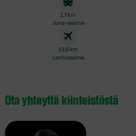
1,7 km
Juna-asema
13,6 km
Lentoasema
Ota yhteyttä kiinteistöstä