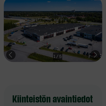
1
/
5
Kiinteistön avaintiedot