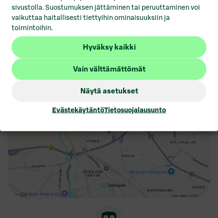
Prismakeskukseen, Nurmoon, Ideaparkiin, jäähalliin ja
sivustolla. Suostumuksen jättäminen tai peruuttaminen voi
Joupiskan laskettelurinteille.
vaikuttaa haitallisesti tiettyihin ominaisuuksiin ja
toimintoihin.
Hyväksy kaikki
Rengastie 2, Itikka, 60120, Seinäjoki
Vain välttämättömät
Näytä asetukset
Evästekäytäntö
Tietosuojalausunto