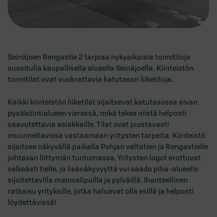
Seinäjoen Rengastie 2 tarjoaa nykyaikaisia toimitiloja
suositulla kaupallisella alueella Seinäjoella. Kiinteistön
toimitilat ovat vuokrattavia katutason liiketiloja.
Kaikki kiinteistön liiketilat sijaitsevat katutasossa aivan
pysäköintialueen vieressä, mikä tekee niistä helposti
saavutettavia asiakkaille. Tilat ovat joustavasti
muunneltavissa vastaamaan yritysten tarpeita. Kiinteistö
sijaitsee näkyvällä paikalla Pohjan valtatien ja Rengastielle
johtavan liittymän tuntumassa. Yritysten logot erottuvat
selkeästi tielle, ja lisänäkyvyyttä voi saada piha-alueelle
sijoitettavilla mainoslipuilla ja pylväillä. Ihanteellinen
ratkaisu yrityksille, jotka haluavat olla esillä ja helposti
löydettävissä!