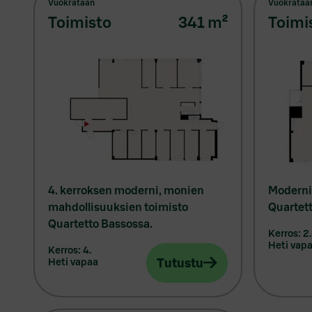
Vuokrataan
Vuokrataa
toimisto
341
m²
toimi
4. kerroksen moderni, monien
Moderni 
mahdollisuuksien toimisto
Quartet
Quartetto Bassossa.
kerros: 2.
heti vap
kerros: 4.
Tutustu
heti vapaa