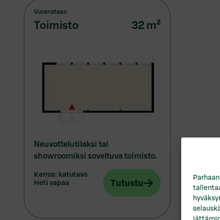
Vuokrataan
toimisto
32
m²
Neuvottelutilaksi tai
showroomiksi soveltuva toimisto.
kerros: katutaso
Parhaan
Tutustu
heti vapaa
tallent
hyväksym
selauskä
jättämin