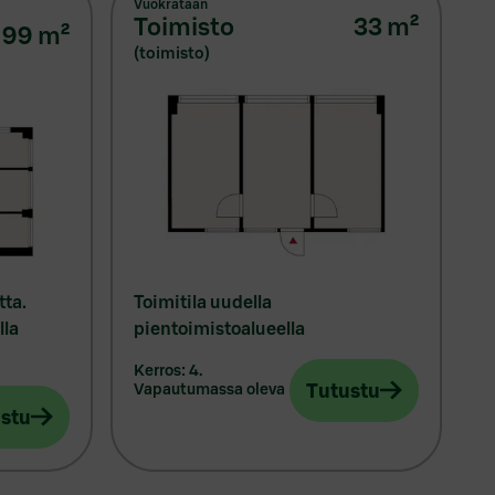
Vuokrataan
toimisto
33
m²
99
m²
(toimisto)
tta.
Toimitila uudella
lla
pientoimistoalueella
kerros: 4.
Tutustu
vapautumassa oleva
stu