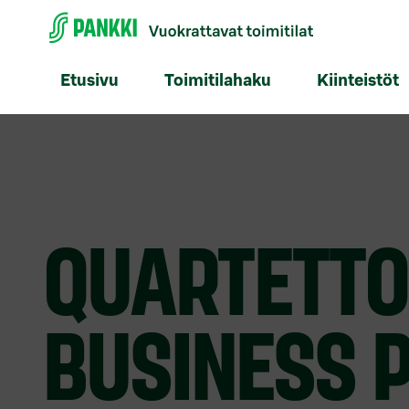
Etusivu
Toimitilahaku
Kiinteistöt
QUARTETTO
BUSINESS 