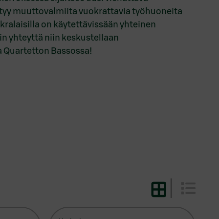
ytyy muuttovalmiita vuokrattavia työhuoneita
kralaisilla on käytettävissään yhteinen
hin yhteyttä niin keskustellaan
a Quartetton Bassossa!