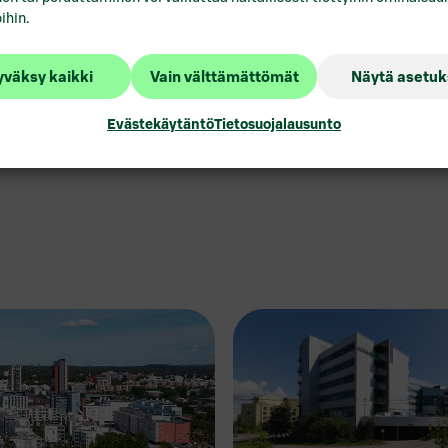
ihin.
väksy kaikki
Vain välttämättömät
Näytä asetuk
Evästekäytäntö
Tietosuojalausunto