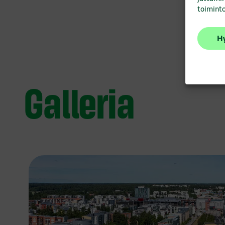
toiminto
Hy
Galleria