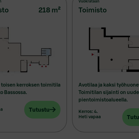
n
Vuokrataan
sto
218
m²
toimisto
toisen kerroksen toimitila
Avotilaa ja kaksi työhuone
to Bassossa.
Toimitilan sijainti on uude
pientoimistoalueella.
Tutustu
aa
kerros: 4.
Tutu
heti vapaa