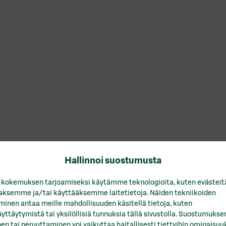
Hallinnoi suostumusta
 kokemuksen tarjoamiseksi käytämme teknologioita, kuten evästeit
aaksemme ja/tai käyttääksemme laitetietoja. Näiden tekniikoiden
inen antaa meille mahdollisuuden käsitellä tietoja, kuten
yttäytymistä tai yksilöllisiä tunnuksia tällä sivustolla. Suostumukse
en tai peruuttaminen voi vaikuttaa haitallisesti tiettyihin ominaisuuk