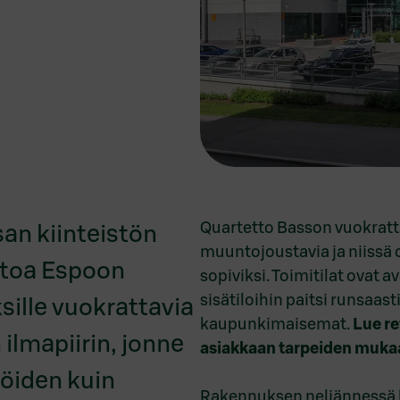
Quartetto Basson vuokratt
an kiinteistön
muuntojoustavia ja niissä 
istoa Espoon
sopiviksi. Toimitilat ovat av
sisätiloihin paitsi runsaa
sille vuokrattavia
kaupunkimaisemat.
Lue re
ilmapiirin, jonne
asiakkaan tarpeiden muka
öiden kuin
Rakennuksen neljännessä k