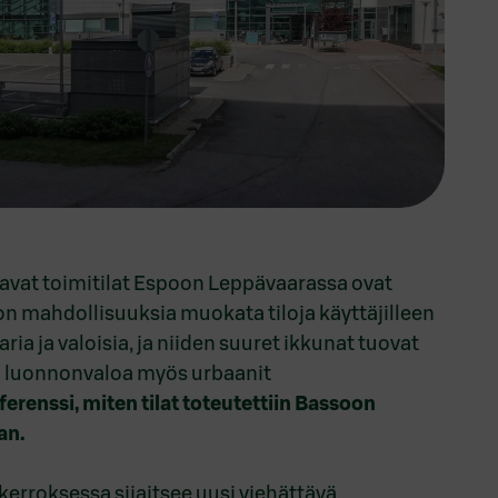
avat toimitilat Espoon Leppävaarassa ovat
on mahdollisuuksia muokata tiloja käyttäjilleen
aria ja valoisia, ja niiden suuret ikkunat tuovat
sti luonnonvaloa myös urbaanit
ferenssi, miten tilat toteutettiin Bassoon
an.
erroksessa sijaitsee uusi viehättävä