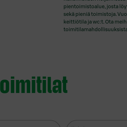
pientoimistoalue, josta lö
sekä pieniä toimistoja. Vuo
keittiötila ja wc:t. Ota mei
toimitilamahdollisuuksist
oimitilat