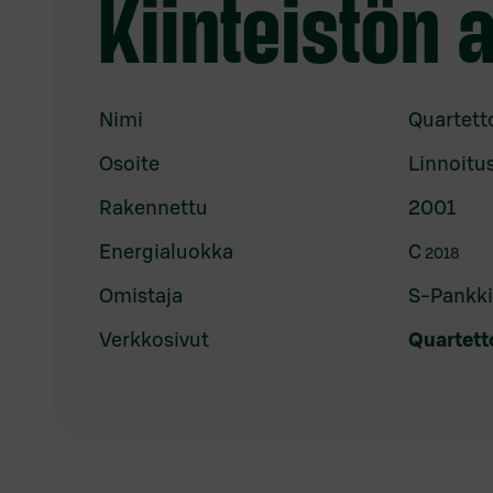
Kiinteistön 
Nimi
Quartett
Osoite
Linnoitu
Rakennettu
2001
Energialuokka
C
2018
Omistaja
S-Pankki 
Verkkosivut
Quartetto