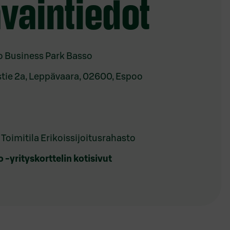
avaintiedot
o Business Park Basso
stie 2a, Leppävaara, 02600, Espoo
Toimitila Erikoissijoitusrahasto
 -yrityskorttelin kotisivut