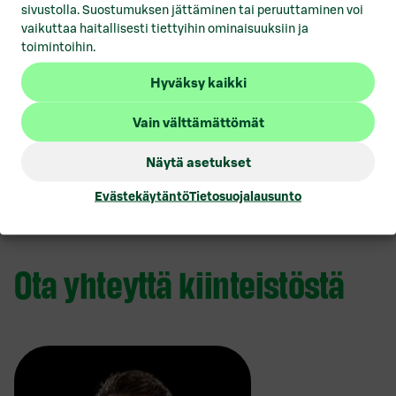
sivustolla. Suostumuksen jättäminen tai peruuttaminen voi
vaikuttaa haitallisesti tiettyihin ominaisuuksiin ja
1,1 km
toimintoihin.
Juna-asema
Hyväksy kaikki
Vain välttämättömät
4,9 km
Lentoasema
Näytä asetukset
Evästekäytäntö
Tietosuojalausunto
Ota yhteyttä kiinteistöstä