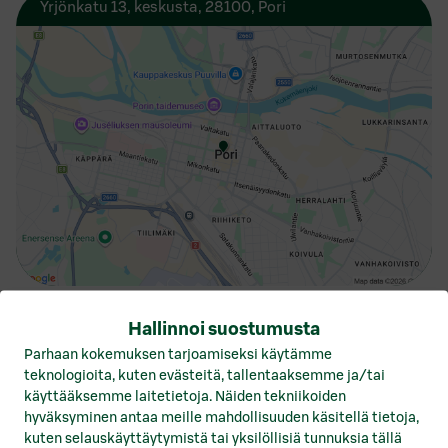
Yrjönkatu 13, keskusta, 28100, Pori
Hallinnoi suostumusta
Parhaan kokemuksen tarjoamiseksi käytämme
alle 100 m
teknologioita, kuten evästeitä, tallentaaksemme ja/tai
käyttääksemme laitetietoja. Näiden tekniikoiden
Bussipysäkki
hyväksyminen antaa meille mahdollisuuden käsitellä tietoja,
kuten selauskäyttäytymistä tai yksilöllisiä tunnuksia tällä