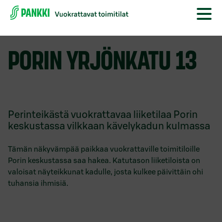
PORIN YRJÖNKATU 13
Perinteikästä vuokrattavaa liiketilaa Porin
keskustassa vilkkaan kävelykadun kulmassa
Tämän näkyvämpää paikkaa vuokrattaville toimitiloille
Porin keskustassa saa hakea. Katutason liiketiloista on
valoisat näyteikkunat kadulle, josta kulkee päivittäin ohi
tuhansia ihmisiä.