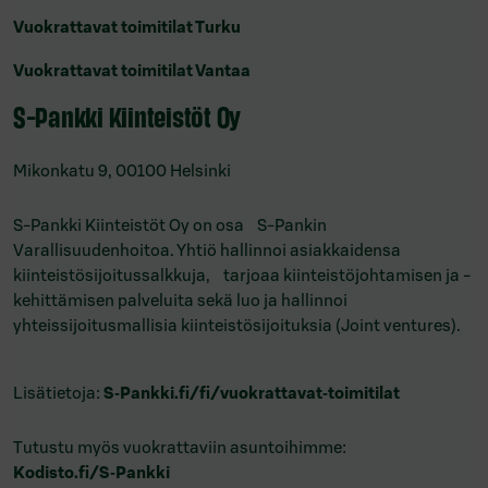
Vuokrattavat toimitilat Turku
Vuokrattavat toimitilat Vantaa
S-Pankki Kiinteistöt Oy
Mikonkatu 9, 00100 Helsinki
S-Pankki Kiinteistöt Oy on osa S-Pankin
Varallisuudenhoitoa. Yhtiö hallinnoi asiakkaidensa
kiinteistösijoitussalkkuja, tarjoaa kiinteistöjohtamisen ja -
kehittämisen palveluita sekä luo ja hallinnoi
yhteissijoitusmallisia kiinteistösijoituksia (Joint ventures).
Lisätietoja:
S‑Pankki.fi/fi/
vuokrattavat‑toimitilat
Tutustu myös vuokrattaviin asuntoihimme:
Kodisto.fi/S‑Pankki