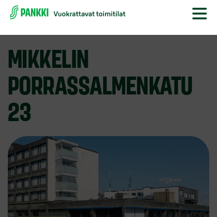
MIKKELIN
PORRASSALMENKATU
23