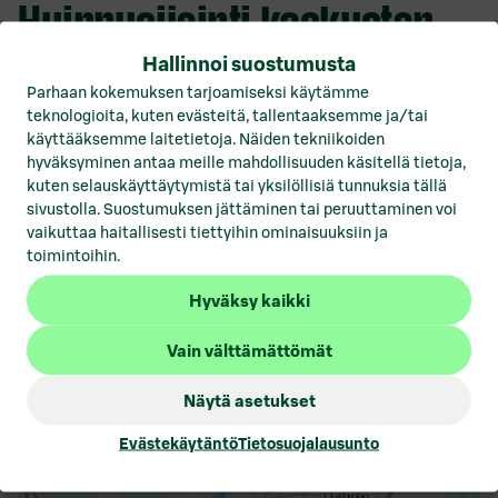
Huippusijainti keskustan
ytimessä
Hallinnoi suostumusta
Parhaan kokemuksen tarjoamiseksi käytämme
teknologioita, kuten evästeitä, tallentaaksemme ja/tai
Kiinteistö sijaitsee hyvällä paikalla Mikkelin
käyttääksemme laitetietoja. Näiden tekniikoiden
keskustassa lähellä kaikkea. Keskustan kattavat
hyväksyminen antaa meille mahdollisuuden käsitellä tietoja,
palvelut, satama sekä perinteikäs Mikkelin tori ovat
kuten selauskäyttäytymistä tai yksilöllisiä tunnuksia tällä
sivustolla. Suostumuksen jättäminen tai peruuttaminen voi
aivan käden ulottuvilla. Mikkelin Matkakeskus ja
vaikuttaa haitallisesti tiettyihin ominaisuuksiin ja
rautatieasema ovat lyhyen kävelymatkan päässä.
toimintoihin.
Porrassalmenkatu 23:een saavut helposti myös
omalla autolla.
Hyväksy kaikki
Vain välttämättömät
Näytä asetukset
Porrassalmekatu 23, keskusta, 50100, Mikkeli
Evästekäytäntö
Tietosuojalausunto