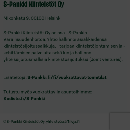
S-Pankki Kiinteistöt Oy
Mikonkatu 9, 00100 Helsinki
S-Pankki Kiinteistöt Oy on osa S-Pankin
Varallisuudenhoitoa. Yhtiö hallinnoi asiakkaidensa
kiinteistösijoitussalkkuja, tarjoaa kiinteistöjohtamisen ja -
kehittämisen palveluita sekä luo ja hallinnoi
yhteissijoitusmallisia kiinteistösijoituksia (Joint ventures).
Lisätietoja:
S‑Pankki.fi/fi/
vuokrattavat‑toimitilat
Tutustu myös vuokrattaviin asuntoihimme:
Kodisto.fi/S‑Pankki
© S-Pankki Kiinteistöt Oy, yhteistyössä
Tiloja.fi