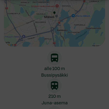
alle 100 m
Bussipysäkki
210 m
Juna-asema