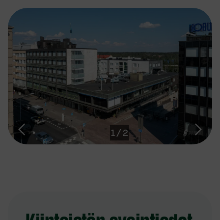
1
/
2
Kiinteistön avaintiedot