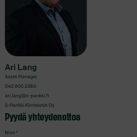
Ari Lang
Asset Manager
040 900 2380
ari.lang@s-pankki.fi
S-Pankki Kiinteistöt Oy
Pyydä yhteydenottoa
Nimi
*