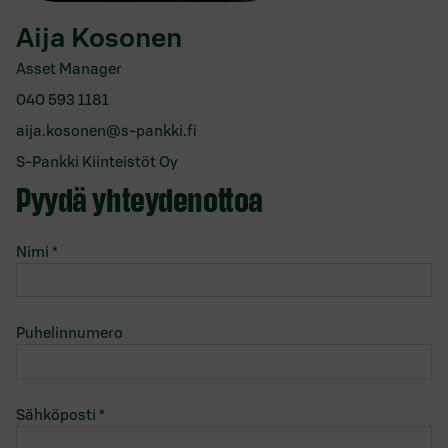
Aija Kosonen
Asset Manager
040 593 1181
aija.kosonen@s-pankki.fi
S-Pankki Kiinteistöt Oy
Pyydä yhteydenottoa
Nimi
*
Puhelinnumero
Sähköposti
*