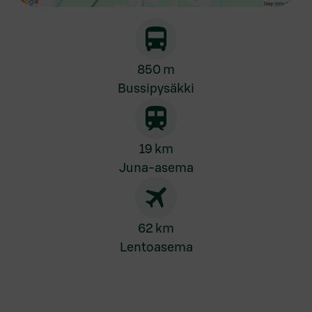
850 m
Bussipysäkki
19 km
Juna-asema
62 km
Lentoasema