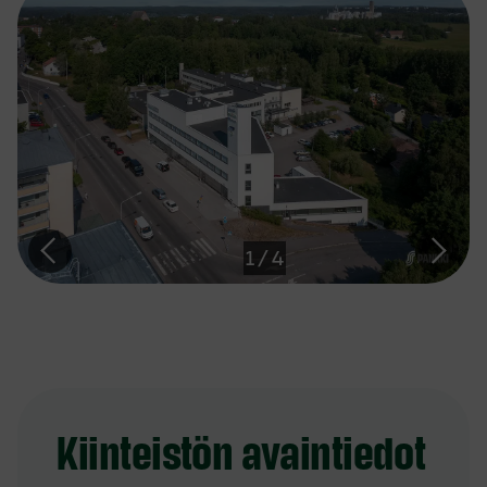
1
/
4
Kiinteistön avaintiedot