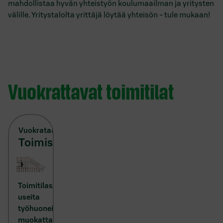
mahdollistaa hyvän yhteistyön koulumaailman ja yritysten
välille. Yritystalolta yrittäjä löytää yhteisön - tule mukaan!
Vuokrattavat toimitilat
Vuokrataan
toimisto
442,5
m²
Toimitilassa
useita
työhuoneita,
muokattavissa