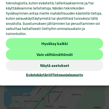
lomassa, lähellä Lohjan keskustan palveluita.
teknologioita, kuten evästeitä, tallentaaksemme ja/tai
Läheiseltä Valtatie 25:ltä laskeutuu kohteeseen
käyttääksemme laitetietoja. Näiden tekniikoiden
parissa minuutissa. Pysäköintitilaa on kiinteistön
hyväksyminen antaa meille mahdollisuuden käsitellä tietoja,
omalla piha-alueella.
kuten selauskäyttäytymistä tai yksilöllisiä tunnuksia tällä
sivustolla. Suostumuksen jättäminen tai peruuttaminen voi
vaikuttaa haitallisesti tiettyihin ominaisuuksiin ja
toimintoihin.
Nummentie 12-14, keskusta, 08100, Lohja
Hyväksy kaikki
Vain välttämättömät
Näytä asetukset
Evästekäytäntö
Tietosuojalausunto