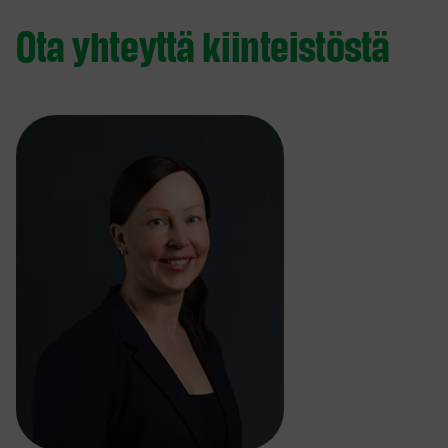
Ota yhteyttä kiinteistöstä