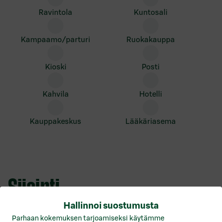
ravintola
kuntosali
kampaamo/parturi
ruokakauppa
kioski
posti
kahvila
hotelli
kauppakeskus
lääkäriasema
Sijainti
Hallinnoi suostumusta
Lohjan Yritystalo sijaitsee vilkkaan Lohjanharjuntien
Parhaan kokemuksen tarjoamiseksi käytämme