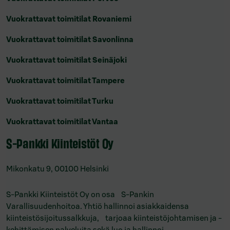
Vuokrattavat toimitilat Rovaniemi
Vuokrattavat toimitilat Savonlinna
Vuokrattavat toimitilat Seinäjoki
Vuokrattavat toimitilat Tampere
Vuokrattavat toimitilat Turku
Vuokrattavat toimitilat Vantaa
S-Pankki Kiinteistöt Oy
Mikonkatu 9, 00100 Helsinki
S-Pankki Kiinteistöt Oy on osa S-Pankin
Varallisuudenhoitoa. Yhtiö hallinnoi asiakkaidensa
kiinteistösijoitussalkkuja, tarjoaa kiinteistöjohtamisen ja -
kehittämisen palveluita sekä luo ja hallinnoi