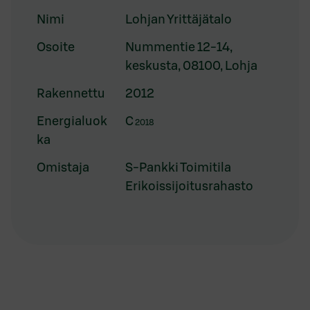
Nimi
Lohjan Yrittäjätalo
Osoite
Nummentie 12-14,
keskusta, 08100, Lohja
Rakennettu
2012
Energialuok
C
2018
ka
Omistaja
S-Pankki Toimitila
Erikoissijoitusrahasto