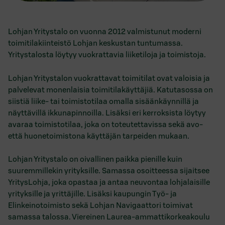
Lohjan Yritystalo on vuonna 2012 valmistunut moderni
toimitilakiinteistö Lohjan keskustan tuntumassa.
Yritystalosta löytyy vuokrattavia liiketiloja ja toimistoja.
Lohjan Yritystalon vuokrattavat toimitilat ovat valoisia ja
palvelevat monenlaisia toimitilakäyttäjiä. Katutasossa on
siistiä liike- tai toimistotilaa omalla sisäänkäynnillä ja
näyttävillä ikkunapinnoilla. Lisäksi eri kerroksista löytyy
avaraa toimistotilaa, joka on toteutettavissa sekä avo-
että huonetoimistona käyttäjän tarpeiden mukaan.
Lohjan Yritystalo on oivallinen paikka pienille kuin
suuremmillekin yrityksille. Samassa osoitteessa sijaitsee
YritysLohja, joka opastaa ja antaa neuvontaa lohjalaisille
yrityksille ja yrittäjille. Lisäksi kaupungin Työ- ja
Elinkeinotoimisto sekä Lohjan Navigaattori toimivat
samassa talossa. Viereinen Laurea-ammattikorkeakoulu