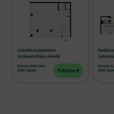
Liiketila hulppeiden
Neljänne
asiakasvirtojen äärellä
Lahdess
kerros: katutaso
kerros: 4.
Tutustu
heti vapaa
heti vap