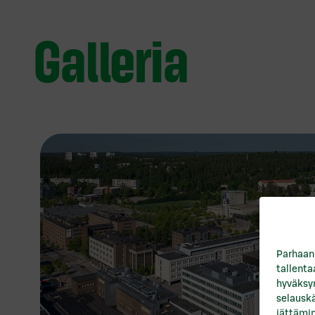
Galleria
Parhaan
tallent
hyväksym
selauskä
jättämin