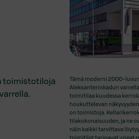
Tämä moderni 2000-luvun t
a toimistotiloja
Aleksanterinkadun varrella.
arrella.
toimitilaa kuudessa kerroks
houkuttelevan näkyvyyden 
on toimistoja. Kellarikerro
tilakokonaisuuden, ja ne o
näin kaikki tarvittava löy
toimitilat tarjoavat upeat pu