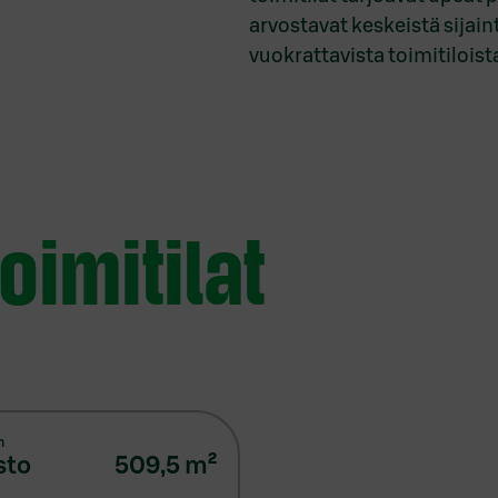
arvostavat keskeistä sijain
vuokrattavista toimitiloist
oimitilat
n
sto
509,5
m²