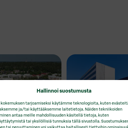
Hallinnoi suostumusta
 kokemuksen tarjoamiseksi käytämme teknologioita, kuten evästeit
aaksemme ja/tai käyttääksemme laitetietoja. Näiden tekniikoiden
inen antaa meille mahdollisuuden käsitellä tietoja, kuten
yttäytymistä tai yksilöllisiä tunnuksia tällä sivustolla. Suostumukse
en tai peruuttaminen voi vaikuttaa haitallisesti tiettyihin ominaisuuk