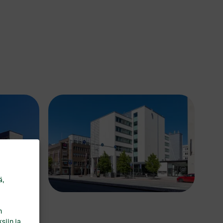
ä,
n
siin ja