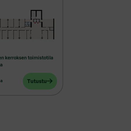
n kerroksen toimistotila
a
Tutustu
aa