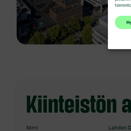
toiminto
Hy
Kiinteistön 
Nimi
Lahden 