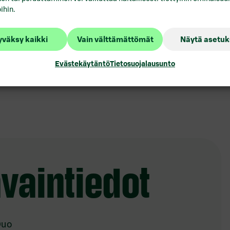
ihin.
väksy kaikki
Vain välttämättömät
Näytä asetuk
Evästekäytäntö
Tietosuojalausunto
avaintiedot
Duo