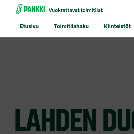
Etusivu
Toimitilahaku
Kiinteistöt
LAHDEN DU