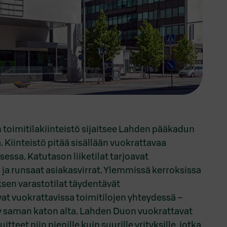
oimitilakiinteistö sijaitsee Lahden pääkadun
 Kiinteistö pitää sisällään vuokrattavaa
essa. Katutason liiketilat tarjoavat
ja runsaat asiakasvirrat. Ylemmissä kerroksissa
ksen varastotilat täydentävät
vat vuokrattavissa toimitilojen yhteydessä –
tyy saman katon alta. Lahden Duon vuokrattavat
itteet niin pienille kuin suurille yrityksille, jotka