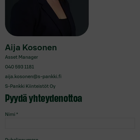
Aija Kosonen
Asset Manager
040 593 1181
aija.kosonen@s-pankki.fi
S-Pankki Kiinteistöt Oy
Pyydä yhteydenottoa
Nimi
*
Puhelinnumero