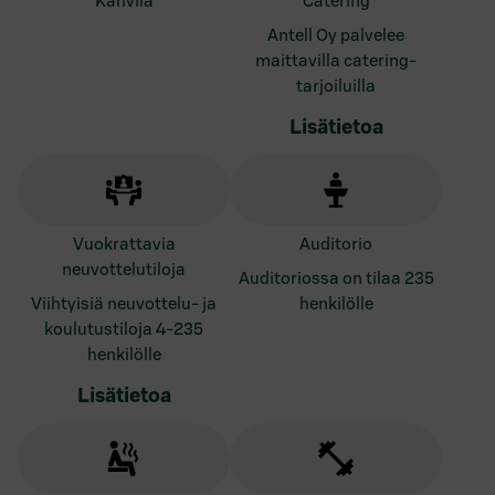
kahvila
catering
Antell Oy palvelee
maittavilla catering-
tarjoiluilla
Lisätietoa
vuokrattavia
auditorio
neuvottelutiloja
Auditoriossa on tilaa 235
Viihtyisiä neuvottelu- ja
henkilölle
koulutustiloja 4-235
henkilölle
Lisätietoa