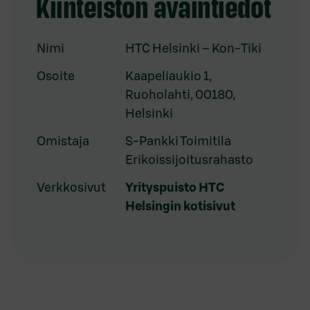
Kiinteistön avaintiedot
Nimi
HTC Helsinki – Kon-Tiki
Osoite
Kaapeliaukio 1,
Ruoholahti, 00180,
Helsinki
Omistaja
S-Pankki Toimitila
Erikoissijoitusrahasto
Verkkosivut
Yrityspuisto HTC
Helsingin kotisivut