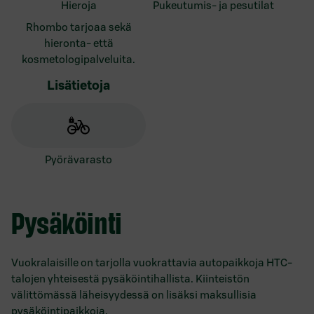
hieroja
pukeutumis- ja pesutilat
Rhombo tarjoaa sekä
hieronta- että
kosmetologipalveluita.
Lisätietoja
pyörävarasto
Pysäköinti
Vuokralaisille on tarjolla vuokrattavia autopaikkoja HTC-
talojen yhteisestä pysäköintihallista. Kiinteistön
välittömässä läheisyydessä on lisäksi maksullisia
pysäköintipaikkoja.