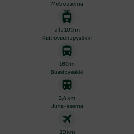
Metroasema
alle 100 m
Raitiovaunupysäkki
160 m
Bussipysäkki
3,4 km
Juna-asema
30 km