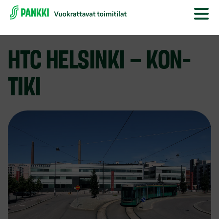
HTC HELSINKI – KON-
TIKI