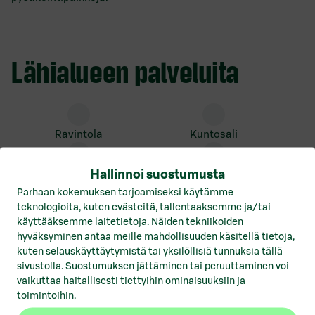
Lähialueen palveluita
ravintola
kuntosali
Hallinnoi suostumusta
kampaamo/parturi
ruokakauppa
Parhaan kokemuksen tarjoamiseksi käytämme
teknologioita, kuten evästeitä, tallentaaksemme ja/tai
kioski
pesula
käyttääksemme laitetietoja. Näiden tekniikoiden
hyväksyminen antaa meille mahdollisuuden käsitellä tietoja,
autopesula
kahvila
kuten selauskäyttäytymistä tai yksilöllisiä tunnuksia tällä
sivustolla. Suostumuksen jättäminen tai peruuttaminen voi
vaikuttaa haitallisesti tiettyihin ominaisuuksiin ja
hotelli
kauppakeskus
toimintoihin.