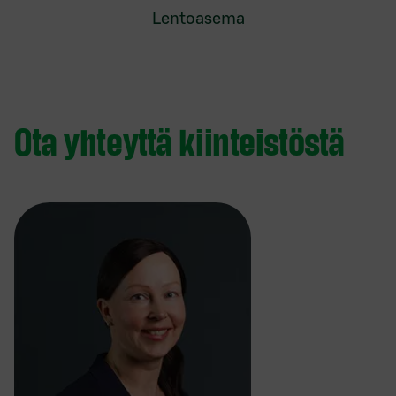
Lentoasema
Ota yhteyttä kiinteistöstä