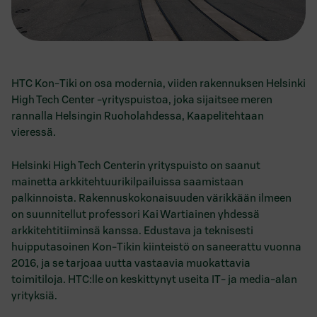
HTC Kon-Tiki on osa modernia, viiden rakennuksen Helsinki
High Tech Center -yrityspuistoa, joka sijaitsee meren
rannalla Helsingin Ruoholahdessa, Kaapelitehtaan
vieressä.
Helsinki High Tech Centerin yrityspuisto on saanut
mainetta arkkitehtuurikilpailuissa saamistaan
palkinnoista. Rakennuskokonaisuuden värikkään ilmeen
on suunnitellut professori Kai Wartiainen yhdessä
arkkitehtitiiminsä kanssa. Edustava ja teknisesti
huipputasoinen Kon-Tikin kiinteistö on saneerattu vuonna
2016, ja se tarjoaa uutta vastaavia muokattavia
toimitiloja. HTC:lle on keskittynyt useita IT- ja media-alan
yrityksiä.