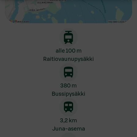
alle 100 m
Raitiovaunupysäkki
380 m
Bussipysäkki
3,2 km
Juna-asema