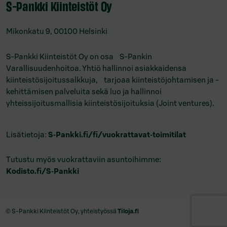
S-Pankki Kiinteistöt Oy
Mikonkatu 9, 00100 Helsinki
S-Pankki Kiinteistöt Oy on osa S-Pankin
Varallisuudenhoitoa. Yhtiö hallinnoi asiakkaidensa
kiinteistösijoitussalkkuja, tarjoaa kiinteistöjohtamisen ja -
kehittämisen palveluita sekä luo ja hallinnoi
yhteissijoitusmallisia kiinteistösijoituksia (Joint ventures).
Lisätietoja:
S‑Pankki.fi/fi/
vuokrattavat‑toimitilat
Tutustu myös vuokrattaviin asuntoihimme:
Kodisto.fi/S‑Pankki
© S-Pankki Kiinteistöt Oy, yhteistyössä
Tiloja.fi