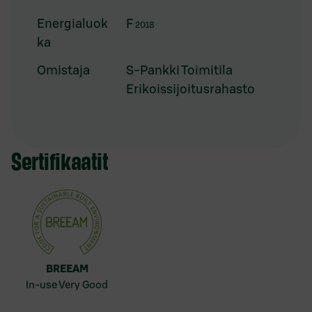
Energialuok
F
2018
ka
Omistaja
S-Pankki Toimitila
Erikoissijoitusrahasto
Sertifikaatit
BREEAM
In-use Very Good