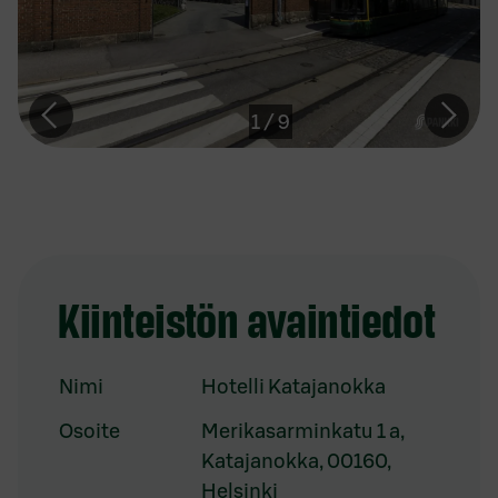
1
/
9
Kiinteistön avaintiedot
Nimi
Hotelli Katajanokka
Osoite
Merikasarminkatu 1 a,
Katajanokka, 00160,
Helsinki