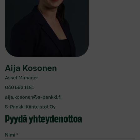
Aija Kosonen
Asset Manager
040 593 1181
aija.kosonen@s-pankki.fi
S-Pankki Kiinteistöt Oy
Pyydä yhteydenottoa
Nimi
*