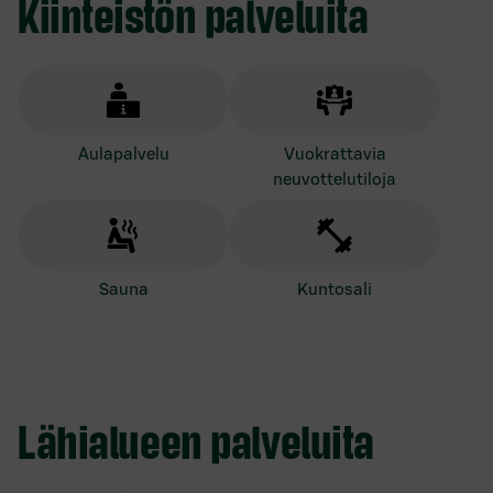
Kiinteistön palveluita
aulapalvelu
vuokrattavia
neuvottelutiloja
sauna
kuntosali
Lähialueen palveluita