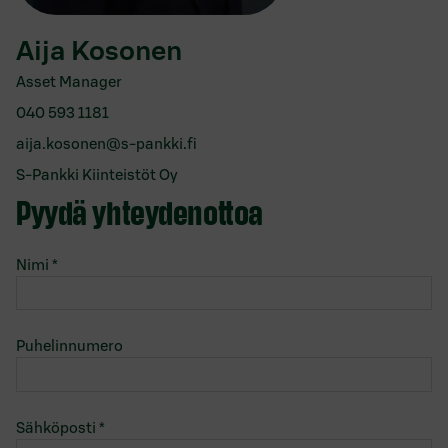
Aija Kosonen
Asset Manager
040 593 1181
aija.kosonen@s-pankki.fi
S-Pankki Kiinteistöt Oy
Pyydä yhteydenottoa
Nimi
*
Puhelinnumero
Sähköposti
*