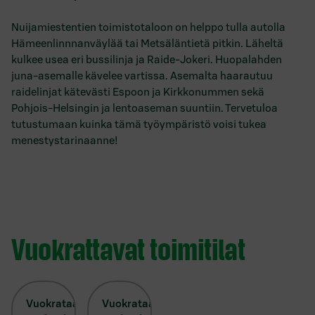
Nuijamiestentien toimistotaloon on helppo tulla autolla
Hämeenlinnnanväylää tai Metsäläntietä pitkin. Läheltä
kulkee usea eri bussilinja ja Raide-Jokeri. Huopalahden
juna-asemalle kävelee vartissa. Asemalta haarautuu
raidelinjat kätevästi Espoon ja Kirkkonummen sekä
Pohjois-Helsingin ja lentoaseman suuntiin. Tervetuloa
tutustumaan kuinka tämä työympäristö voisi tukea
menestystarinaanne!
Vuokrattavat toimitilat
Vuokrataan
Vuokrataan