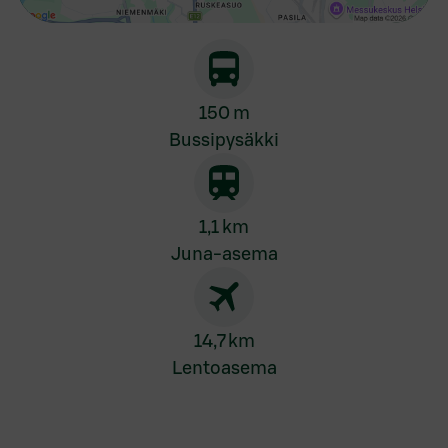
150 m
Bussipysäkki
1,1 km
Juna-asema
14,7 km
Lentoasema