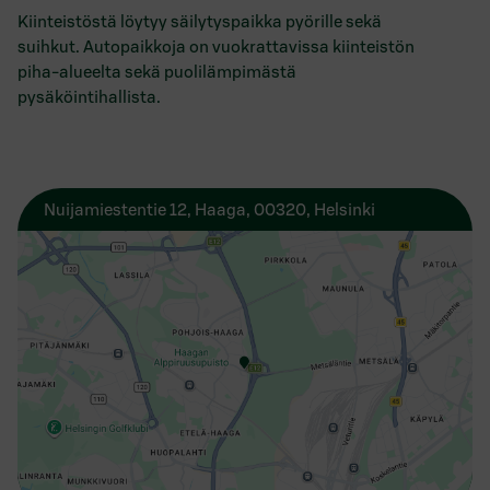
Kiinteistöstä löytyy säilytyspaikka pyörille sekä
suihkut. Autopaikkoja on vuokrattavissa kiinteistön
piha-alueelta sekä puolilämpimästä
pysäköintihallista.
Nuijamiestentie 12, Haaga, 00320, Helsinki