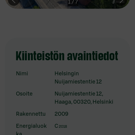
1
/
7
Kiinteistön avaintiedot
Nimi
Helsingin
Nuijamiestentie 12
Osoite
Nuijamiestentie 12,
Haaga, 00320, Helsinki
Rakennettu
2009
Energialuok
C
2018
ka