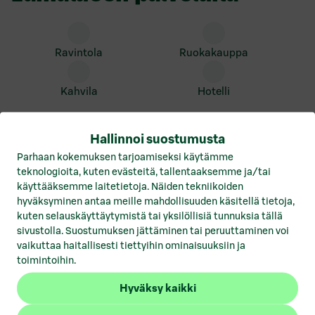
ravintola
ruokakauppa
kahvila
hotelli
Hallinnoi suostumusta
Parhaan kokemuksen tarjoamiseksi käytämme
teknologioita, kuten evästeitä, tallentaaksemme ja/tai
käyttääksemme laitetietoja. Näiden tekniikoiden
hyväksyminen antaa meille mahdollisuuden käsitellä tietoja,
kuten selauskäyttäytymistä tai yksilöllisiä tunnuksia tällä
sivustolla. Suostumuksen jättäminen tai peruuttaminen voi
vaikuttaa haitallisesti tiettyihin ominaisuuksiin ja
Helsingin
toimintoihin.
sisääntuloväylällä
Hyväksy kaikki