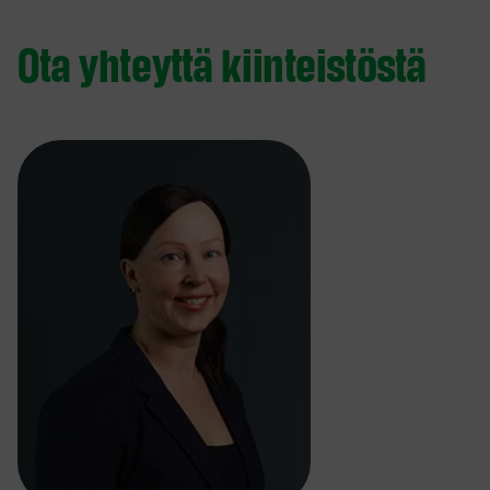
Ota yhteyttä kiinteistöstä