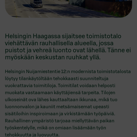
Helsingin Haagassa sijaitsee toimistotalo
viehättävän rauhallisella alueella, jossa
puistot ja vehreä luonto ovat lähellä. Tänne ei
myöskään keskustan ruuhkat yllä.
Helsingin Nuijamiestentie 12:n modernista toimistotalosta
löytyy tilankäytöltään tehokkaasti suunniteltuja
vuokrattavia toimitiloja. Toimitilat voidaan helposti
muokata vastaamaan käyttäjiensä tarpeita. Tilojen
ulkoseinät ova lähes kauttaaltaan ikkunaa, mikä tuo
luonnonvalon ja kauniit metsämaisemat upeasti
sisätiloihin inspiroimaan ja virkistämään työpäiviä.
Rauhallinen ympäristö tarjoaa miellyttävän paikan
työskentelylle, mikä on omiaan lisäämään työn
tehokkuutta ja luovuutta.